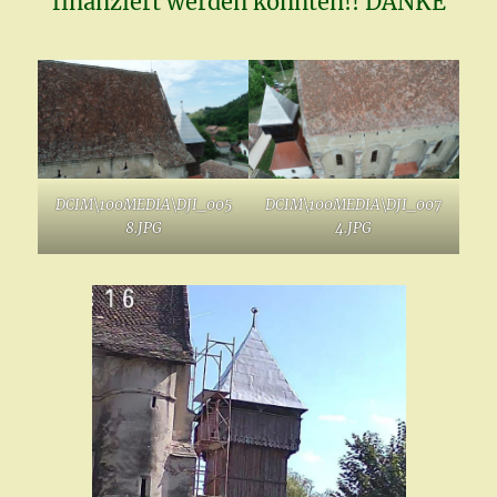
finanziert werden konnten!! DANKE
DCIM\100MEDIA\DJI_005
DCIM\100MEDIA\DJI_007
8.JPG
4.JPG